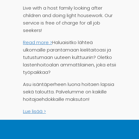
Live with a host family looking after
children and doing light housework. Our
service is free of charge for all job
seekers!
Read more >
Haluaisitko lähteä
ulkomaille parantamaan kielitaitoasi ja
tutustumaan uuteen kulttuuriin? Oletko
lastenhoitoalan ammattilainen, joka etsii
työpaikkaa?
Asu isäntäperheen luona hoitaen lapsia
sekä taloutta. Palvelumme on kaikille
hoitajaehdokkaille maksuton!
Lue lisää >