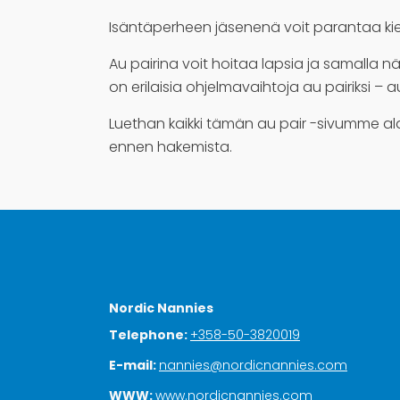
Isäntäperheen jäsenenä voit parantaa kieli
Au pairina voit hoitaa lapsia ja samalla n
on erilaisia ohjelmavaihtoja au pairiksi 
Luethan kaikki tämän au pair -sivumme ala
ennen hakemista.
Nordic Nannies
Telephone:
+358-50-3820019
E-mail:
nannies@nordicnannies.com
WWW:
www.nordicnannies.com