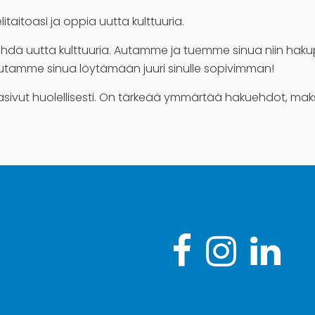
taitoasi ja oppia uutta kulttuuria.
ähdä uutta kulttuuria. Autamme ja tuemme sinua niin hakupr
– autamme sinua löytämään juuri sinulle sopivimman!
sivut huolellisesti. On tärkeää ymmärtää hakuehdot, maksu